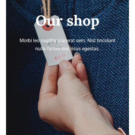
Our shop
Morbi leo sagittis placerat sem. Nisl tincidunt
nulla fames nisl risus egestas.