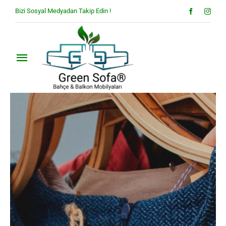
Skip
Bizi Sosyal Medyadan Takip Edin !
to
content
Toggle
Navigation
Anasayfa
Hakkımızda
Ürünler
Blog
İletişim