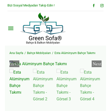
Skip
Bizi Sosyal Medyadan Takip Edin !
to
content
Toggle
Navigation
Anasayfa
Ana Sayfa
Bahçe Mobilyaları
Esta Alüminyum Bahçe Takımı
Hakkımızda
Previous
Next
Ürünler
Blog
İletişim