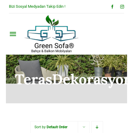
Skip
Bizi Sosyal Medyadan Takip Edin !
to
content
Toggle
Navigation
Anasayfa
Hakkımızda
TerasDekorasyo
Ürünler
Blog
İletişim
Sort by
Default Order