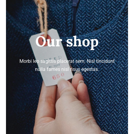
Our shop
Morbi leo sagittis placerat sem. Nisl tincidunt
nulla fames nisl risus egestas.