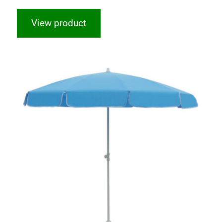
View product
Plaj Şemsiyesi 200/8 – Mavi