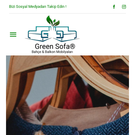
Skip
Bizi Sosyal Medyadan Takip Edin !
to
content
Toggle
Navigation
Anasayfa
Hakkımızda
Ürünler
Blog
İletişim