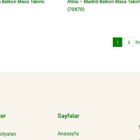
n Balkon Masa Takımı
Atina – Madrid Balkon Masa Takım
(70X70)
So
1
2
ler
Sayfalar
Anasayfa
ilyaları