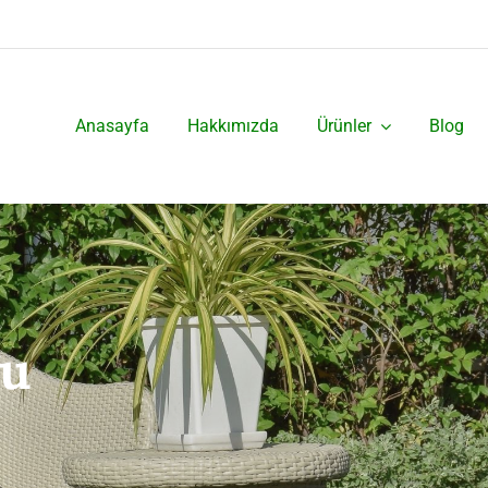
Anasayfa
Hakkımızda
Ürünler
Blog
nu