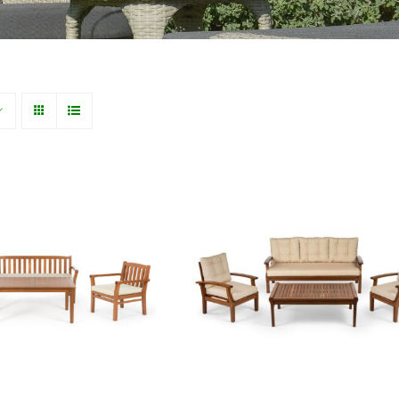
m Ahşap Oturma
Kapadokya Oturma Gru
Grubu