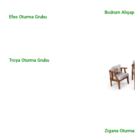
Bodrum Ahşap 
Efes Oturma Grubu
Troya Oturma Grubu
Troya Oturma Grubu
Zigan
Zigana Oturma