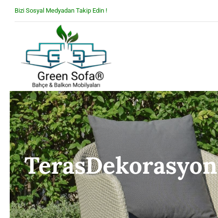
Skip
Bizi Sosyal Medyadan Takip Edin !
to
content
TerasDekorasyo