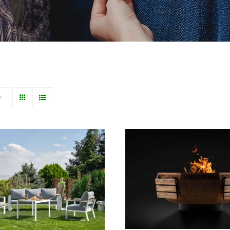
 Alüminyum Bahçe
Wox Ateş Çuku
Takımı