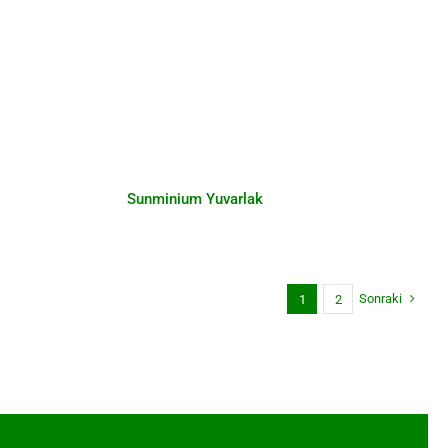
uru
Sunminium Yuvarlak
Sunminium Yuvarlak
Sonraki
1
2