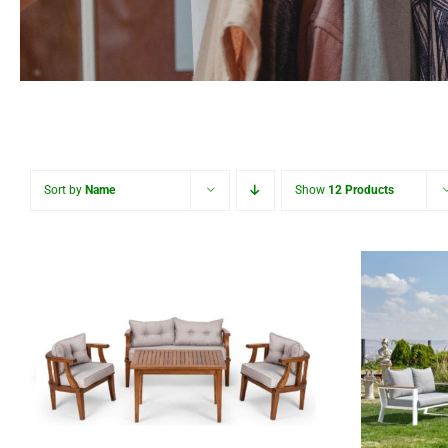
Sort by
Name
Show
12 Products
Zeus
Zigana Oturma Grubu