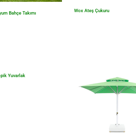
Wox Ateş Çukuru
yum Bahçe Takımı
Teleskopik Yuvarlak
opik Yuvarlak
Ultra Teleskopik