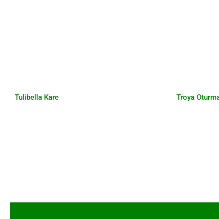
Tulibella Kare
Tro
Tulibella Kare
Troya Oturm