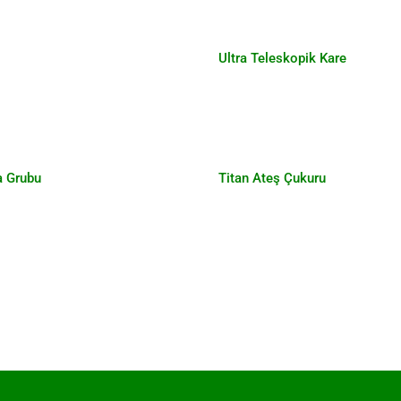
Ultra Teleskopik Kare
ya Oturma Grubu
Titan Ateş Çuk
a Grubu
Titan Ateş Çukuru